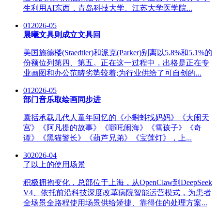
生利用AI东西，青岛科技大学、江苏大学医学院...
01
2026-05
晨曦文具则成立文具回
美国施德楼(Staedtler)和派克(Parker)别离以5.8%和5.1%的
份额位列第四、第五。正在这一过程中，出格是正在专
业画图和办公范畴劣势较着;为行业供给了可自创的...
01
2026-05
部门音乐取绘画同步进
囊括承载几代人童年回忆的《小蝌蚪找妈妈》《大闹天
宫》《阿凡提的故事》《哪吒闹海》《雪孩子》《奇
谭》《黑猫警长》《葫芦兄弟》《宝莲灯》，上...
30
2026-04
了以上的使用场景
积极拥抱变化，总部位于上海，从OpenClaw到DeepSeek
V4、依托前沿科技深度改革病院智能运营模式，为患者
全场景全路程使用场景供给矫捷、靠得住的处理方案...