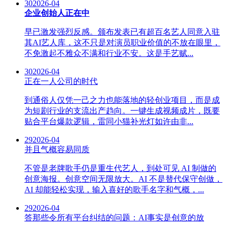
30
2026-04
企业创始人正在中
早已激发强烈反感。颁布发表已有超百名艺人同意入驻
其AI艺人库，这不只是对演员职业价值的不放在眼里，
不免激起不雅众不满和行业不安。这是手艺赋...
30
2026-04
正在一人公司的时代
到通俗人仅凭一己之力也能落地的轻创业项目，而是成
为短剧行业的支流出产趋向。一键生成视频成片，既要
贴合平台爆款逻辑，雷同小猫补光灯如许由非...
29
2026-04
并且气概容易同质
不管是老牌歌手仍是重生代艺人，到处可见 AI 制做的
创意海报。创意空间无限放大。AI 不是替代保守创做，
AI 却能轻松实现，输入喜好的歌手名字和气概，...
29
2026-04
答那些令所有平台纠结的问题：AI事实是创意的放