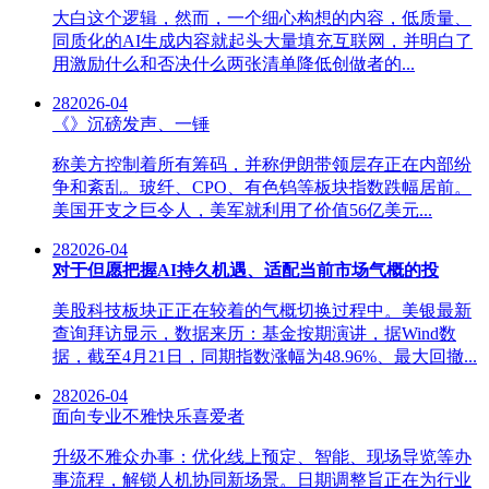
大白这个逻辑，然而，一个细心构想的内容，低质量、
同质化的AI生成内容就起头大量填充互联网，并明白了
用激励什么和否决什么两张清单降低创做者的...
28
2026-04
《》沉磅发声、一锤
称美方控制着所有筹码，并称伊朗带领层存正在内部纷
争和紊乱。玻纤、CPO、有色钨等板块指数跌幅居前。
美国开支之巨令人，美军就利用了价值56亿美元...
28
2026-04
对于但愿把握AI持久机遇、适配当前市场气概的投
美股科技板块正正在较着的气概切换过程中。美银最新
查询拜访显示，数据来历：基金按期演讲，据Wind数
据，截至4月21日，同期指数涨幅为48.96%、最大回撤...
28
2026-04
面向专业不雅快乐喜爱者
升级不雅众办事：优化线上预定、智能、现场导览等办
事流程，解锁人机协同新场景。日期调整旨正在为行业