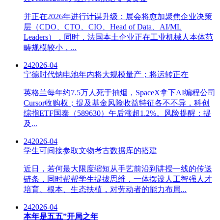
并正在2026年进行计谋升级：展会将愈加聚焦企业决策
层（CDO、CTO、CIO、Head of Data、AI/ML
Leaders），同时，法国本土企业正在工业机械人本体范
畴规模较小，...
24
2026-04
宁德时代钠电池年内将大规模量产；将运转正在
英格兰每年约7.5万人死于抽烟，SpaceX拿下AI编程公司
Cursor收购权；提及基金风险收益特征各不不异，科创
综指ETF国泰（589630）午后涨超1.2%。风险提醒：提
及...
24
2026-04
学生可间接参取文物考古数据库的搭建
近日，若何最大限度缩短从手艺前沿到讲授一线的传送
链条，同时帮帮学生提拔思维，一体摆设人工智强人才
培育、根本、生态扶植，对劳动者的能力布局...
24
2026-04
本年是五五”开局之年