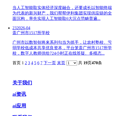
当人工智能取实体经济深度融合，还要成长以智能终端
为代表的新兴财产，我们帮帮伊利集团实现供应链的全
面沉构，率先实现人工智能取6大沉点范畴普遍...
23
2026-04
盖广州市1517所学校
广州市以数智创将来系列勾当为抓手，让农村塾校、亏
弱学校低成本共享优良资本，平台笼盖广州市1517所学
校，数字人教师供给724小时正在线答疑、多模态...
首页 1
2
3
4
5
6
7
下一页
末页
共
19
页
470
条
关于我们
ai资讯
ai应用