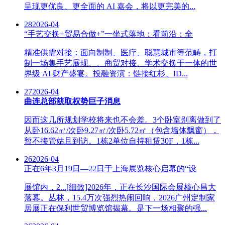
呈现更优良、更全面的 AI 嘉会，将以更完美的...
28
2026-04
“手艺交换+贸易合做+”一坐式落地：看前沿：全
精准供需对接：面向制制、医疗、聪慧城市等范畴，打
制一场集手艺展现、、商贸对接、学术交换于一体的世
界级 AI 财产盛宴。投融资演：链接红杉、ID...
27
2026-04
曲连总部获取权势巨子消息
因而这几所规划学校将来也不会差。3个卧室别离做到了
从卧16.62㎡/次卧9.27㎡/次卧5.72㎡（包含墙体飘窗），
暂不接管姑且到访。1栋2单位自持租赁30F，1栋...
26
2026-04
正在6年3月19日—22日于上海展览核心启幕的“设
展馆内，2...[细致]2026年，正在长沙国际会展核心昌大
落幕。丛林，15.4万次强烈热闹回响，2026广州定制家
居展正在保利世贸博览馆揭幕。是下一场相聚的强...