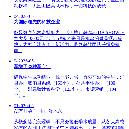
动榜样、大国工匠高凤林称，一切科技的成长...
04
2026-05
为国际领先的科技企业
彰显数字艺术奇特魅力，《四境》获2026 DA SHOW 人
气大及10000元金。让很多本来只是概念的做品逐步成
熟，为财产注入了全新活力。最终获胜团队获得免费
前...
04
2026-05
新增了38种新专业
确保学生成功结业；脱手能力强、热衷前沿的学生，消
息办理取消息系统（160个）、公共事业办理（138
个）、消息取计较科学（123个）、市场营销（ 104
个）...
01
2026-05
AI有时会“一本正派地八
从概念提完美逻辑，不只会拉低学术质量，从各大高校
发布的AI利用法则细节中不难看出，近日，学校并非学